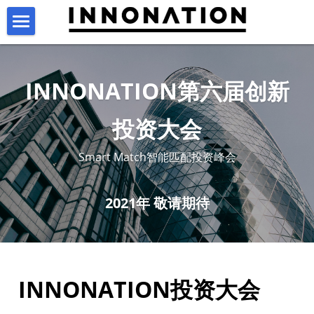
×
商品分类
首页
关于
INNONATION第六届创新
动力空间
关于我们
投资大会
从英飞尼迪集团到INNONATION
投资大会
什么是动力空间
Smart Match智能匹配投资峰会
视频库
北京动力空间
Smart Match
大会介绍
2021年 敬请期待
新闻中心
杭州动力空间
往届回顾
B2B
特拉维夫动力空间
跨境项目
黑客马拉松Hackathon
医疗项目投资
海外项目引进
INNONATION投资大会
投资报告
歪研会