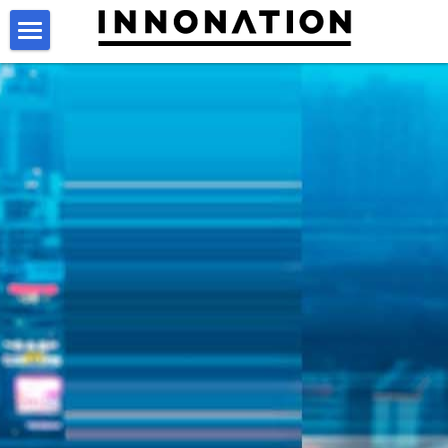
×
商品分类
首页
关于
动力空间
关于我们
从英飞尼迪集团到INNONATION
投资大会
什么是动力空间
视频库
北京动力空间
Smart Match
大会介绍
新闻中心
杭州动力空间
往届回顾
B2B
特拉维夫动力空间
跨境项目
黑客马拉松Hackathon
医疗项目投资
海外项目引进
投资报告
歪研会