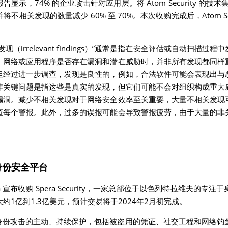
告显示，74% 的企业攻击针对应用层。将 Atom Security 的技术集
相关发现的数量减少 60% 至 70%。本次收购完成后，Atom Secur
（irrelevant findings）”通常是指在安全评估或自动扫描
、网络或应用程序是否存在漏洞和潜在威胁时，并非所有发现都同样
但经过进一步调查，发现是良性的，例如，合法软件可能会表现出与
非关键问题是指这些是真实的发现，但它们可能不会对组织构成重大
漏洞。减少不相关发现对于网络安全效率至关重要，大量不相关发现
查每个警报。此外，过多的误报可能会导致警报疲劳，由于大量的非
身份安全平台
kta 宣布收购 Spera Security，一家总部位于以色列特拉维夫的
约1亿到1.3亿美元，预计交易将于2024年2月初完成。
基于身份攻击的主动、持续保护，包括被盗用的凭证、社交工程和网络